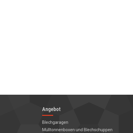
Angebot
Blechgaragen
Mülltonnenboxen und
Blechschuppen